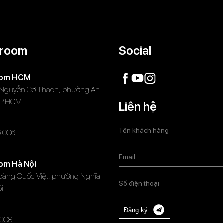
room
Social
oom HCM
 Nguyễn Cơ Thạch, phường An
TP.HCM
Liên hệ
6 006
om Hà Nội
oàng Quốc Việt, phường Nghĩa
ội
Đăng ký
008