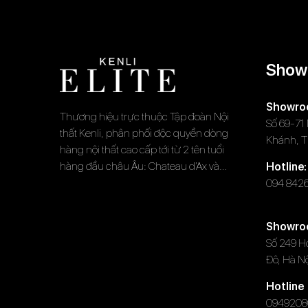
Show
Showr
Thương hiệu trực thuộc Tập đoàn Nội
Số 69-71
thất Kenli, phân phối độc quyền dòng
Khánh, 
hàng nội thất cao cấp tới từ 2 tên tuổi
hàng đầu châu Âu: Chateau d’Ax và
Hotline:
W.Schillig
094 842
Showro
Số 249 H
Đô, Hà N
Hotline
0949208