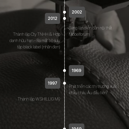
2002
2012
Sáng lập diễn đàn nội thất
Thành lập Cty TNHH & Hợp
Möbelforum
danh hữu hạn - Ra mắt bộ sưu
tập black label (nhãn đen)
1969
1997
Phát triển các thị trường xuất
khẩu châu Âu đầu tiên
Thành lập W.SHILLIG Mỹ