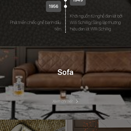
1949
1956
Khởi nguồn từ nghề đan lát bởi
Phát triển chiếc ghế bành đầu
Willi Schillig/ Sáng lập thương
tiên
hiệu đan lát WIlli Schillig
Sofa
Xem chi tiết