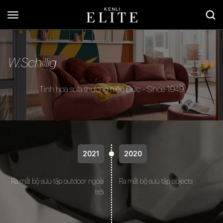
W.Schillig
Tinh hoa sofa thương hiệu Đức - Since 1949
2021
2020
Ra mắt bộ sưu tập outdoor ngoài
Ra mắt bộ sưu tập objects
trời