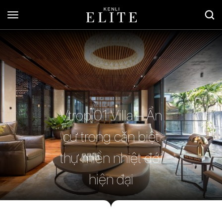
Vtrop.01 Villa – Ẩn
cư trong căn biệt
thự miền nhiệt đới
hiện đại