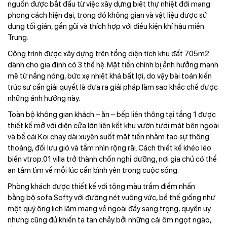
nguồn được bắt đầu từ việc xây dựng biệt thự nhiệt đới mang
phong cách hiện đại, trong đó không gian và vật liệu được sử
dụng tối giản, gần gũi và thích hợp với điều kiện khí hậu miền
Trung.
Công trình được xây dựng trên tổng diện tích khu đất 705m2
dành cho gia đình có 3 thế hệ. Mặt tiền chính bị ảnh hưởng mạnh
mẽ từ nắng nóng, bức xạ nhiệt khá bất lợi, do vậy bài toán kiến
trúc sư cần giải quyết là đưa ra giải pháp làm sao khắc chế được
những ảnh hưởng này.
Toàn bộ không gian khách – ăn – bếp liên thông tại tầng 1 được
thiết kế mở với diện cửa lớn liên kết khu vườn tươi mát bên ngoài
và bể cái Koi chạy dài xuyên suốt mặt tiền nhằm tạo sự thông
thoáng, đối lưu gió và tầm nhìn rộng rãi. Cách thiết kế khéo léo
biến vtrop.01 villa trở thành chốn nghỉ dưỡng, nơi gia chủ có thể
an tâm tìm về mỗi lúc cần bình yên trong cuộc sống.
Phòng khách được thiết kế với tông màu trầm điểm nhấn
bằng bộ sofa Softy với đường nét vuông vức, bề thế giống như
một quý ông lịch lãm mang vẻ ngoài đầy sang trọng, quyền uy
nhưng cũng đủ khiến ta tan chảy bởi những cái ôm ngọt ngào,