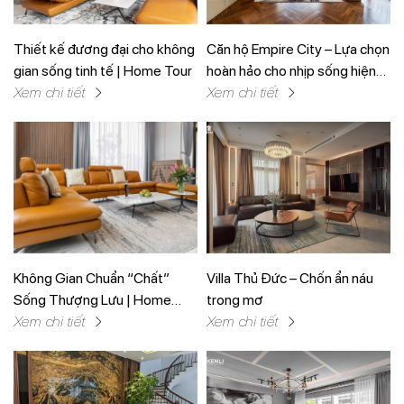
Thiết kế đương đại cho không
Căn hộ Empire City – Lựa chọn
gian sống tinh tế | Home Tour
hoàn hảo cho nhịp sống hiện
Xem chi tiết
đại
Xem chi tiết
Không Gian Chuẩn “Chất”
Villa Thủ Đức – Chốn ẩn náu
Sống Thượng Lưu | Home
trong mơ
Tour Sóc Trăng
Xem chi tiết
Xem chi tiết