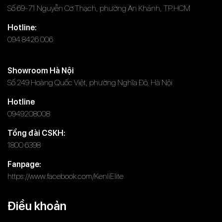
Số 69-71 Nguyễn Cơ Thạch, phường An Khánh, TP.HCM
Hotline:
094 8426 006
Showroom Hà Nội
Số 249 Hoàng Quốc Việt, phường Nghĩa Đô, Hà Nội
Hotline
0949208008
Tổng đài CSKH:
1800 6398
Fanpage:
https://www.facebook.com/KenliElite
Điều khoản