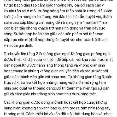
từ gỗ bạch đàn tạo cảm giác thoáng khí, loại bỏ sạch các vi
khuẩn tồn tại ở môi trường sống ẩm thấp nhất là trong điều kiện
khí hậu ẩm nóng miền Trung. Với đặc tính hút ẩm tuyệt vời, thảm
sofa cao cấp không chỉ mang đến trải nghiệm “mát lạnh” mà
còn biến tấu phòng khách trở nên sinh động và tràn đầy sức
sống. Sự kết hợp hoàn hảo giữa các sản phẩm nội thất cao
cấp tạo nên một tổ hợp thư giãn tuyệt vời cho toàn bộ thành
viên của gia đình.
Di chuyển lên tầng 2 là không gian nghỉ. Không gian phòng ngủ
được thiết kế diện cửa kính lớn để tiếp cận với khu vườn tươi mát
bên ngoài. Khu vực hành lang thông tầng và không gian sinh
hoạt chung là những không gian chuyển tiếp và tạo sự kết nối
giữa các thành viên gần với nhau hơn. Tại không gian tầng 3, kiến
trúc sư khéo léo kết hợp những mảng vườn lớn mở rộng tầm
nhìn bao quát và thoáng đãng. Bố trí thêm mái hiên tạo sự gần
gũi và cảm giác như đang sinh hoạt như dưới tầng trệt.
Các không gian được đóng mở linh hoạt kết hợp cùng những
hàng hiên, không gian xanh bao quanh tạo ra tầm nhìn rộng rãi,
thoáng mát. Cách thiết kế và sắp đặt nội thất dung hòa với nhau