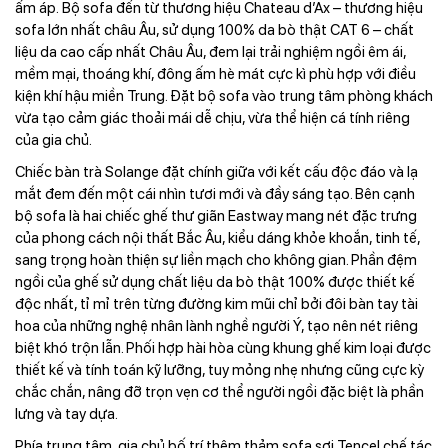
ấm áp. Bộ sofa đến từ thương hiệu Chateau d’Ax – thương hiệu
sofa lớn nhất châu Âu, sử dụng 100% da bò thật CAT 6 – chất
liệu da cao cấp nhất Châu Âu, đem lại trải nghiệm ngồi êm ái,
mềm mại, thoáng khí, đông ấm hè mát cực kì phù hợp với điều
kiện khí hậu miền Trung. Đặt bộ sofa vào trung tâm phòng khách
vừa tạo cảm giác thoải mái dễ chịu, vừa thể hiện cá tính riêng
của gia chủ.
Chiếc bàn trà Solange đặt chính giữa với kết cấu độc đáo và lạ
mắt đem đến một cái nhìn tươi mới và đầy sáng tạo. Bên cạnh
bộ sofa là hai chiếc ghế thư giãn Eastway mang nét đặc trưng
của phong cách nội thất Bắc Âu, kiểu dáng khỏe khoắn, tinh tế,
sang trọng hoàn thiện sự liền mạch cho không gian. Phần đệm
ngồi của ghế sử dụng chất liệu da bò thật 100% được thiết kế
độc nhất, tỉ mỉ trên từng đường kim mũi chỉ bởi đôi bàn tay tài
hoa của những nghệ nhân lành nghề người Ý, tạo nên nét riêng
biệt khó trộn lẫn. Phối hợp hài hòa cùng khung ghế kim loại được
thiết kế và tính toán kỹ lưỡng, tuy mỏng nhẹ nhưng cũng cực kỳ
chắc chắn, nâng đỡ trọn vẹn cơ thể người ngồi đặc biệt là phần
lưng và tay dựa.
Phía trung tâm, gia chủ bố trí thêm thảm sofa sợi Tencel chế tác