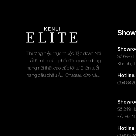
Show
Showr
Thương hiệu trực thuộc Tập đoàn Nội
Số 69-71
thất Kenli, phân phối độc quyền dòng
Khánh, 
hàng nội thất cao cấp tới từ 2 tên tuổi
hàng đầu châu Âu: Chateau d’Ax và
Hotline:
W.Schillig
094 842
Showro
Số 249 H
Đô, Hà N
Hotline
0949208