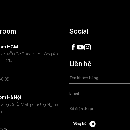
room
Social
oom HCM
 Nguyễn Cơ Thạch, phường An
TP.HCM
Liên hệ
6 006
om Hà Nội
oàng Quốc Việt, phường Nghĩa
ội
Đăng ký
008