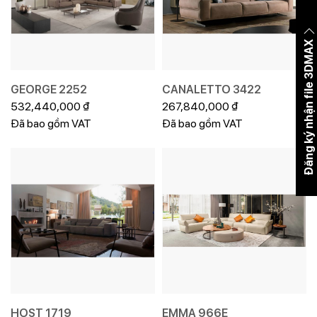
Đăng ký nhận file 3DMAX
GEORGE 2252
CANALETTO 3422
532,440,000
₫
267,840,000
₫
Đã bao gồm VAT
Đã bao gồm VAT
HOST 1719
EMMA 966E