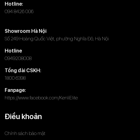
Hotline:
094 8426 006
Showroom Hà Nội
Số 249 Hoàng Quốc Việt, phường Nghĩa Đô, Hà Nội
Hotline
0949208008
Tổng đài CSKH:
1800 6398
Fanpage:
https://www.facebook.com/KenliElite
Điều khoản
Chính sách bảo mật