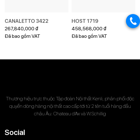
CANALETTO 3422
HOST 1719
267,840,000
₫
458,568,000
₫
Đã bao gồm VAT
Đã bao gồm VAT
Thương hiệu trực thuộc Tập đoàn Nội thất Kenli, phân phối độc
quyền dòng hàng nội thất cao cấp tới từ 2 tên tuổi hàng đầu
châu Âu: Chateau d’Ax và W.Schillig
Social