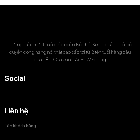
Thương hiệu trực thuộc Tập đoàn Nội thất Kenli, phân phối độc
quyền dòng hàng nội thất cao cấp tới từ 2 tên tuổi hàng đầu
châu Âu: Chateau d’Ax và W.Schillig
Social
Liên hệ