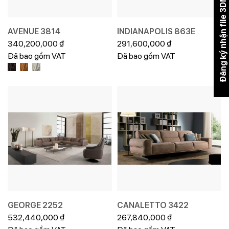
Đăng ký nhận file 3DMAX
AVENUE 3814
INDIANAPOLIS 863E
340,200,000
₫
291,600,000
₫
Đã bao gồm VAT
Đã bao gồm VAT
GEORGE 2252
CANALETTO 3422
532,440,000
₫
267,840,000
₫