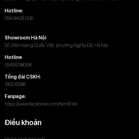
Hotline:
094 8426 006
Showroom Hà Nội
Số 249 Hoàng Quốc Việt, phường Nghĩa Đô, Hà Nội
Hotline
0949208008
Tổng đài CSKH:
1800 6398
Fanpage:
https://www.facebook.com/KenliElite
Điều khoản