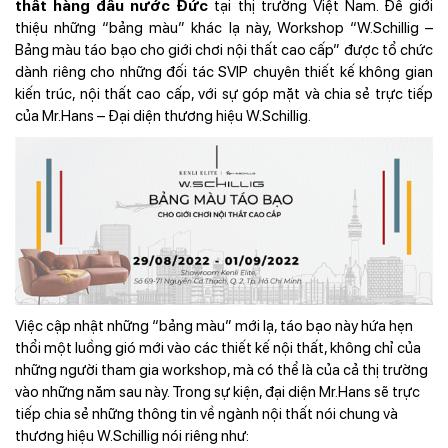
thất hàng đầu nước Đức
tại thị trường Việt Nam. Để giới
thiệu những “bảng màu” khác lạ này, Workshop “W.Schillig –
Bảng màu táo bạo cho giới chơi nội thất cao cấp” được tổ chức
dành riêng cho những đối tác SVIP chuyên thiết kế không gian
kiến trúc, nội thất cao cấp, với sự góp mặt và chia sẻ trực tiếp
của Mr.Hans – Đại diện thương hiệu W.Schillig.
Việc cập nhật những “bảng màu” mới lạ, táo bạo này hứa hẹn
thổi một luồng gió mới vào các thiết kế nội thất, không chỉ của
những người tham gia workshop, mà có thể là của cả thị trường
vào những năm sau này. Trong sự kiện, đại diện Mr.Hans sẽ trực
tiếp chia sẻ những thông tin về ngành nội thất nói chung và
thương hiệu W.Schillig nói riêng như: