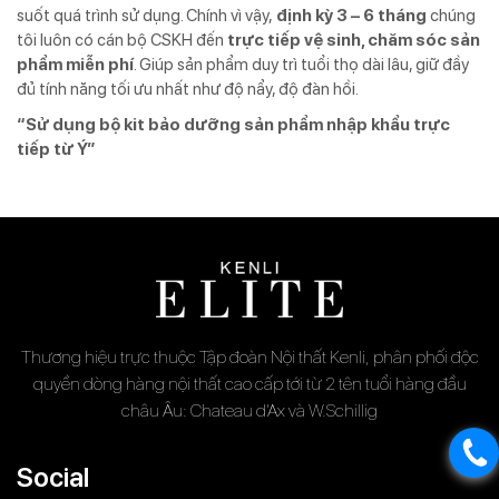
suốt quá trình sử dụng. Chính vì vậy,
định kỳ 3 – 6 tháng
chúng
tôi luôn có cán bộ CSKH đến
trực tiếp vệ sinh, chăm sóc sản
phẩm miễn phí
. Giúp sản phẩm duy trì tuổi thọ dài lâu, giữ đầy
đủ tính năng tối ưu nhất như độ nẩy, độ đàn hồi.
“Sử dụng bộ kit bảo dưỡng sản phẩm nhập khẩu trực
tiếp từ Ý”
Thương hiệu trực thuộc Tập đoàn Nội thất Kenli, phân phối độc
quyền dòng hàng nội thất cao cấp tới từ 2 tên tuổi hàng đầu
châu Âu: Chateau d’Ax và W.Schillig
Social