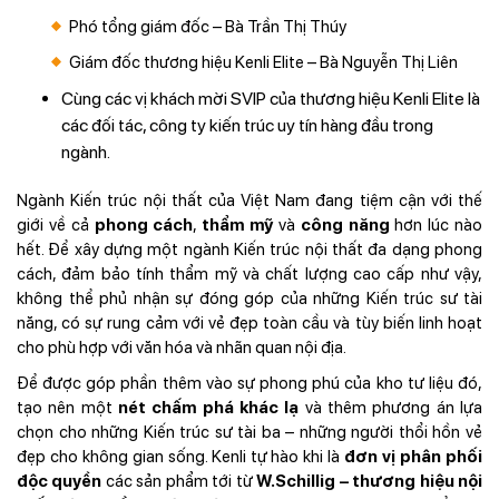
Phó tổng giám đốc – Bà Trần Thị Thúy
Giám đốc thương hiệu Kenli Elite – Bà Nguyễn Thị Liên
Cùng các vị khách mời SVIP của thương hiệu Kenli Elite là
các đối tác, công ty kiến trúc uy tín hàng đầu trong
ngành.
Ngành Kiến trúc nội thất của Việt Nam đang tiệm cận với thế
giới về cả
phong cách
,
thẩm mỹ
và
công năng
hơn lúc nào
hết. Để xây dựng một ngành Kiến trúc nội thất đa dạng phong
cách, đảm bảo tính thẩm mỹ và chất lượng cao cấp như vậy,
không thể phủ nhận sự đóng góp của những Kiến trúc sư tài
năng, có sự rung cảm với vẻ đẹp toàn cầu và tùy biến linh hoạt
cho phù hợp với văn hóa và nhãn quan nội địa.
Để được góp phần thêm vào sự phong phú của kho tư liệu đó,
tạo nên một
nét chấm phá khác lạ
và thêm phương án lựa
chọn cho những Kiến trúc sư tài ba – những người thổi hồn vẻ
đẹp cho không gian sống. Kenli tự hào khi là
đơn vị phân phối
độc quyền
các sản phẩm tới từ
W.Schillig – thương hiệu nội